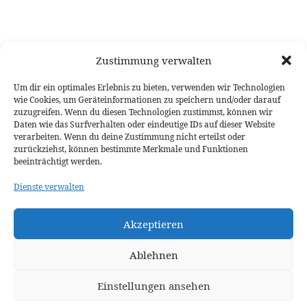
Zustimmung verwalten
Um dir ein optimales Erlebnis zu bieten, verwenden wir Technologien
wie Cookies, um Geräteinformationen zu speichern und/oder darauf
zuzugreifen. Wenn du diesen Technologien zustimmst, können wir
Daten wie das Surfverhalten oder eindeutige IDs auf dieser Website
verarbeiten. Wenn du deine Zustimmung nicht erteilst oder
zurückziehst, können bestimmte Merkmale und Funktionen
beeinträchtigt werden.
Dienste verwalten
©2026
Privatpraxis Heiko Wagner: Heilpraktiker
eingeschränkt für Psychotherapie
–
Alle Rechte
Akzeptieren
vorbehalten - Für die Veröffentlichungen und Verwendung
der Bilder, Daten und Inhalte dieser Webseite, ohne meine
Ablehnen
Einwilligung, behalte ich mir rechtliche Schritte vor!
Bildquellen: www.pixabay.com ---
Heiko Wagner
Einstellungen ansehen